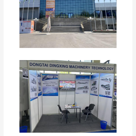
Wycieczka po fabryce
Kontrola jakości
Skontaktuj się z nami
Nowości
Sprawy
Poproś o wycenę
Maszyna do laminowania flet