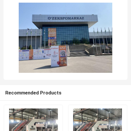
Szybki laminator fletowy
Maszyna do laminowania tektury
Automatyczny laminator flet
Laminator 5-warstwowy
składarko-sklejarka
Recommended Products
Automatyczna maszyna układająca
Maszyna do obracania stosów