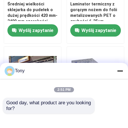
Średniej wielkości
Laminator termiczny z
sklejarka do pudełek o
gorącym nożem do folii
dużej prędkości 420 mm-
metalizowanych PET o
2400 mm szerokości
grubości 6-25um
Wyślij zapytanie
Wyślij zapytanie
Tony
2:51 PM
Good day, what product are you looking 
1080 * 1300 mm Łańcuch
Becker Pump Chain
for?
termiczny Maszyna do
Knife Maszyna do
laminowania folii
laminowania folii W pełni
Pneumatyczny układ
automatyczne
boczny
laminowanie