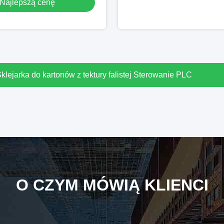
Najlepszą cenę
lejarka do kartonów z tektury falistej Sterowanie PLC
O CZYM MÓWIĄ KLIENCI