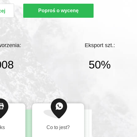
ona we wrześniu 2008 roku w chińskim
Poproś o wycenę
cej
- Dalingshan Town w Dongguan City. Po
ncentrowanego rozwoju firma zdobyła
anży i klientów z ...
worzenia:
Eksport szt.:
008
50%
ks
Co to jest?
Tel.