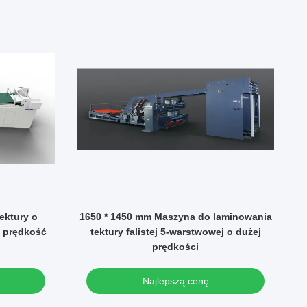
ektury o
1650 * 1450 mm Maszyna do laminowania
 prędkość
tektury falistej 5-warstwowej o dużej
prędkości
O
Najlepszą cenę