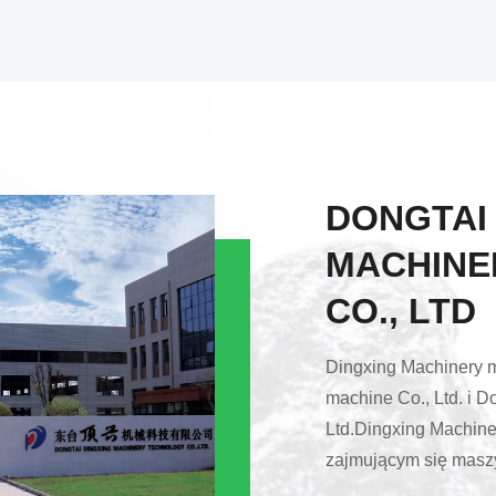
DONGTAI
MACHINE
CO., LTD
Dingxing Machinery 
machine Co., Ltd. i D
Ltd.Dingxing Machiner
zajmującym się maszy
profesjonalne badani