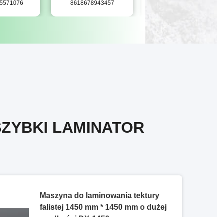
85571076
8618678943457
86-515-85571076
SZYBKI LAMINATOR
Maszyna do laminowania tektury
falistej 1450 mm * 1450 mm o dużej