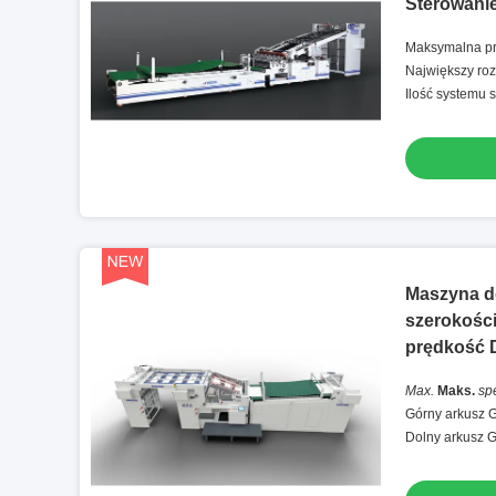
Sterowani
Maksymalna pr
Największy ro
Ilość systemu 
Maszyna do
szerokośc
prędkość 
Max.
Maks.
sp
Górny arkusz 
Dolny arkusz 