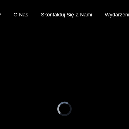
y
O Nas
Skontaktuj Się Z Nami
Wydarzen
Video
Player
is
loading.