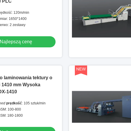
e PLC
ędkość: 120m/min
zmiar: 1650*1400
serwo: 2 zestawy
Najlepszą cenę
 laminowania tektury o
i 1410 mm Wysoka
DX-1410
eed
prędkość
: 105 sztuk/min
GSM: 100-800
GSM: 180-1800