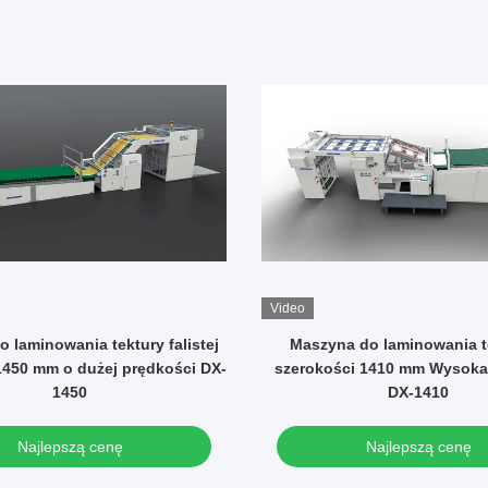
Video
 laminowania tektury falistej
Maszyna do laminowania t
1450 mm o dużej prędkości DX-
szerokości 1410 mm Wysoka
1450
DX-1410
Najlepszą cenę
Najlepszą cenę