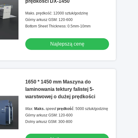
prędkości DX-1450
Maks. prędkość: 12000 sztuk/godzinę
Górny arkusz GSM: 120-600
Bottom Sheet Thickness: 0.5mm-10mm
Najlepszą cenę
1650 * 1450 mm Maszyna do
laminowania tektury falistej 5-
warstwowej o dużej prędkości
Max.
Maks.
speed
prędkość
: 5000 sztuk/godzinę
Górny arkusz GSM: 120-600
Dolny arkusz GSM: 300-800