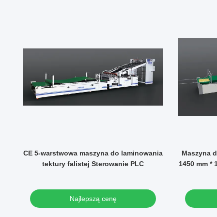
owy
CE 5-warstwowa maszyna do laminowania
Maszyna do
ą
tektury falistej Sterowanie PLC
1450 mm * 
ch
Najlepszą cenę