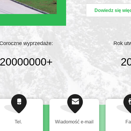
Dingyi została założ
Dowiedz się wię
mieście maszynowym 
prawie 10 latach sko
jednogłośne uznanie br
Coroczne wyprzedaże:
Rok ut
20000000
+
2
Tel.
Wiadomość e-mail
Fa