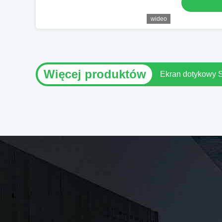
wideo
Więcej produktów
Ekran dotykowy Sk