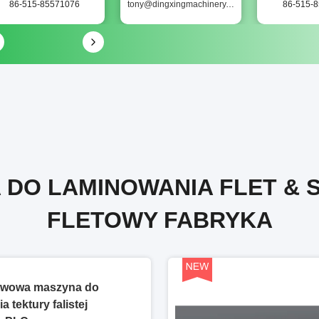
86-515-85571076
tony@dingxingmachinery.com
86-515-
DO LAMINOWANIA FLET & 
FLETOWY FABRYKA
twowa maszyna do
 tektury falistej